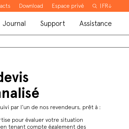
acts
Download
Espace privé
Rechercher
FR
Journal
Support
Assistance
devis
nalisé
uivi par l'un de nos revendeurs, prêt à :
rtise pour évaluer votre situation
r en tenant compte également des